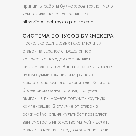
принципы работы букмекеров тех лет мало
чем отличались от сегодняшних
https://mostbet-royxatga-olish.com
.
СИСТЕМА БОНУСОВ БУКМЕКЕРА
Несколько одинаковых накопительных
ставок на заранее определенное
количество исходов составляют
системную ставку. Выплата рассчитывается
путем суммирования выигрышей от
каждого системного накопителя. Хотя это
более рискованная ставка, в случае
выигрыша вы можете получить крупную
компенсацию. В отличие от ставок в
режиме live, опция мультибет позволяет
вам смотреть множество матчей и делать
ставки на все из них одновременно. Если