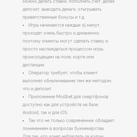
можно делать ставки, пополнять счет, делая
депозит, выводить деньги, отыгрывать
приветственные бонусы и т.д.
Игры начинаются каждые 15 минут,
проходят очень быстро и динамично,
поэтому клиенты могут сделать ставку и
просто наслаждаться процессом игры,
происходящем на поле, корте или
дистанции.
Оператор требует, чтобы клиент
выполнял обналичивание тем же методом,
что и депозит.
Приложение Mostbet для смартфонов
доступно как для устройств на базе
Android, так и для iOS.
Так что не только современник обладает
пониманием в вопросах букмекерства.
Для тех, кто хочет наблюдать за ходом