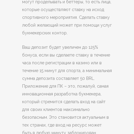
могут проделывать и беттеры, то есть лица,
которые осуществляют ставку на исход
спортивного мероприятия. Сделать ставку
любой желающий может при помощи услуг
букмекерских контор.
Ваш депозит будет увеличен до 125%
бонуса, если вы сделаете ставку в течение
часа после регистрации в казино или в
течение 15 минут для спорта, а минимальная
сумма депозита составляет 50 BRL.
Приложение для ПК – это, пожалуй, самая
инновационная разработка букмекера,
который стремится сделать вход на сайт
для своих клиентов максимально
безопасным. Это становится актуальным в
тех странах, где вход на ресурс может
быть в любую минуту заблокирован