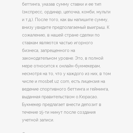
беттинга, указав сумму ставки и ее тип
(экспресс, ординар, цепочка, комби, мульти
и т.д.). После того, как вы напишите сумму,
внизу увидите предполагаемый выигрыш. К
сожалению, в нашей стране сделки по
ставкам являются частью игорного
бизнеса, запрещенного на
законодательном уровне. Это, в полной
мере относится к онлайн-букмекерам,
несмотря на то, что у каждого из них, в том
числе и mosbet uz com, есть лицензия на
ведение спортивного беттинга и гейминга,
выданная правительством о.Кюрасао.
Букмекер предлагает внести депозит в
течение 15-ти минут после создания
учетной записи.