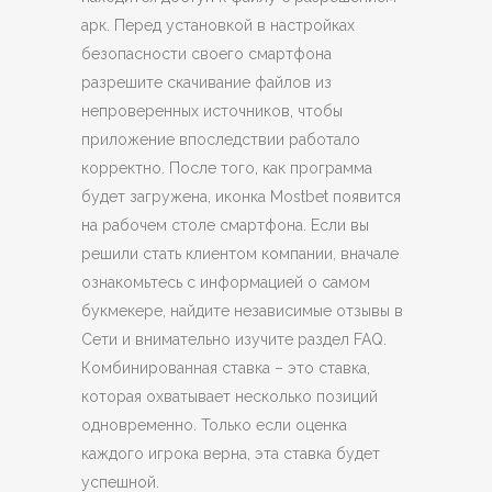
арк. Перед установкой в настройках
безопасности своего смартфона
разрешите скачивание файлов из
непроверенных источников, чтобы
приложение впоследствии работало
корректно. После того, как программа
будет загружена, иконка Mostbet появится
на рабочем столе смартфона. Если вы
решили стать клиентом компании, вначале
ознакомьтесь с информацией о самом
букмекере, найдите независимые отзывы в
Сети и внимательно изучите раздел FAQ.
Комбинированная ставка – это ставка,
которая охватывает несколько позиций
одновременно. Только если оценка
каждого игрока верна, эта ставка будет
успешной.