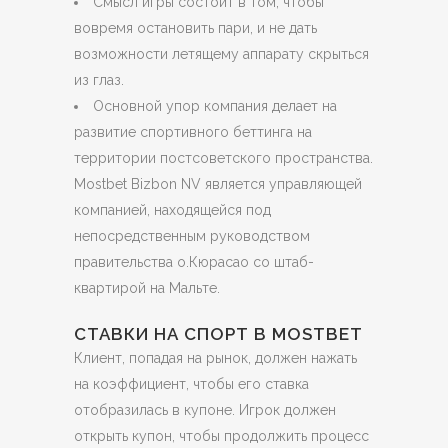
Смысл игры состоит в том, чтобы
вовремя остановить пари, и не дать
возможности летящему аппарату скрыться
из глаз.
Основной упор компания делает на
развитие спортивного беттинга на
территории постсоветского пространства.
Mostbet Bizbon NV является управляющей
компанией, находящейся под
непосредственным руководством
правительства о.Кюрасао со штаб-
квартирой на Мальте.
СТАВКИ НА СПОРТ В MOSTBET
Клиент, попадая на рынок, должен нажать
на коэффициент, чтобы его ставка
отобразилась в купоне. Игрок должен
открыть купон, чтобы продолжить процесс