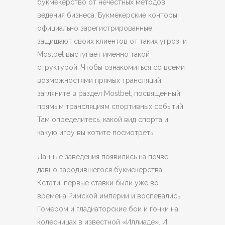
букмекерство от нечестных методов
ведения бизнеса. Букмекерские конторы,
официально зарегистрированные,
защищают своих клиентов от таких угроз, и
Mostbet выступает именно такой
структурой. Чтобы ознакомиться со всеми
возможностями прямых трансляций,
загляните в раздел Mostbet, посвященный
прямым трансляциям спортивных событий.
Там определитесь, какой вид спорта и
какую игру вы хотите посмотреть.
Данные заведения появились на почве
давно зародившегося букмекерства.
Кстати, первые ставки были уже во
времена Римской империи и воспевались
Гомером и гладиаторские бои и гонки на
колесницах в известной «Иллиаде». И