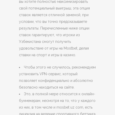
вы хотите полностью максимизировать
свой потенциальный выигрыш, эта опция
ставок является отличной заменой, при
условии, что вы точно предсказываете
результаты. Перечисленные ниже опции
ставок гарантируют, что игроки из
Узбекистана смогут получить
удовольствие от игры на Mostbet, делая
ставки на спорт и игры в казино.
Чтобы этого не случилось, рекомендуем
установить VPN-сервис, который
позволяет конфиденциально и абсолютно
безопасно находиться на сайте.
Это, в полной мере относится к онлайн-
букмекерам, несмотря на то, что у каждого
из них, в том числе и mosbet uz com, есть
лицензия на ведение спортивного беттинга