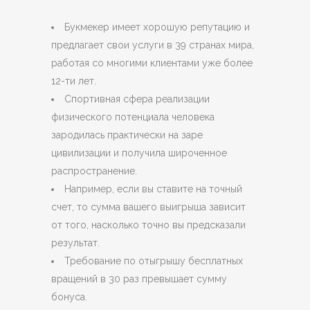
Букмекер имеет хорошую репутацию и
предлагает свои услуги в 39 странах мира,
работая со многими клиентами уже более
12-ти лет.
Спортивная сфера реализации
физического потенциала человека
зародилась практически на заре
цивилизации и получила широченное
распространение.
Например, если вы ставите на точный
счет, то сумма вашего выигрыша зависит
от того, насколько точно вы предсказали
результат.
Требование по отыгрышу бесплатных
вращений в 30 раз превышает сумму
бонуса.