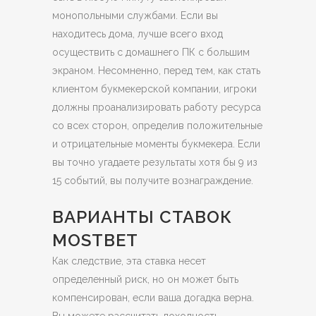
монопольными службами. Если вы
находитесь дома, лучше всего вход
осуществить с домашнего ПК с большим
экраном. Несомненно, перед тем, как стать
клиентом букмекерской компании, игроки
должны проанализировать работу ресурса
со всех сторон, определив положительные
и отрицательные моменты букмекера. Если
вы точно угадаете результаты хотя бы 9 из
15 событий, вы получите вознаграждение.
ВАРИАНТЫ СТАВОК
MOSTBET
Как следствие, эта ставка несет
определенный риск, но он может быть
компенсирован, если ваша догадка верна.
Вы можете рассчитать доходность