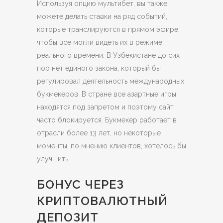
Используя опцию мультибет, вы также
можете делать ставки на ряд событий,
которые транслируются в прямом эфире,
чтобы все могли видеть их в режиме
реального времени. В Узбекистане до сих
пор нет единого закона, который бы
регулировал деятельность международных
букмекеров. В стране все азартные игры
находятся под запретом и поэтому сайт
часто блокируется. Букмекер работает в
отрасли более 13 лет, но некоторые
моменты, по мнению клиентов, хотелось бы
улучшить.
БОНУС ЧЕРЕЗ
КРИПТОВАЛЮТНЫЙ
ДЕПОЗИТ