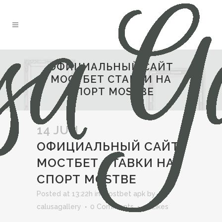
ОФИЦИАЛЬНЫЙ САЙТ
МОСТБЕТ СТАВКИ НА
СПОРТ MOSTBE
14 JUN
ОФИЦИАЛЬНЫЙ САЙТ
МОСТБЕТ СТАВКИ НА
СПОРТ MOSTBE
Posted at 13:22h
in
mostbet apk
by
calusagallery
0 Comments
0
Likes