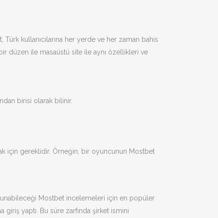
bet, Türk kullanıcılarına her yerde ve her zaman bahis
 düzen ile masaüstü site ile aynı özellikleri ve
n birisi olarak bilinir.
k için gereklidir. Örneğin, bir oyuncunun Mostbet
ulunabileceği Mostbet incelemeleri için en popüler
giriş yaptı. Bu süre zarfında şirket ismini