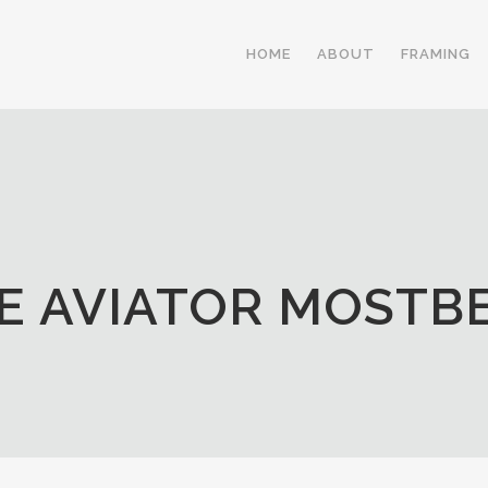
HOME
ABOUT
FRAMING
E AVIATOR MOSTB