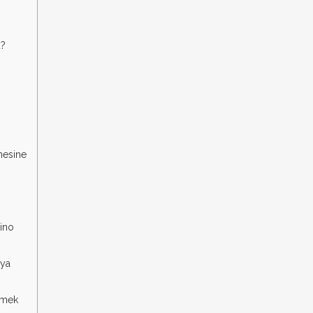
u?
nesine
i
sino
lya
lmek