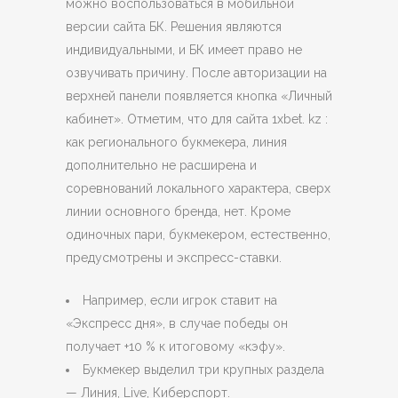
можно воспользоваться в мобильной
версии сайта БК. Решения являются
индивидуальными, и БК имеет право не
озвучивать причину. После авторизации на
верхней панели появляется кнопка «Личный
кабинет». Отметим, что для сайта 1xbet. kz :
как регионального букмекера, линия
дополнительно не расширена и
соревнований локального характера, сверх
линии основного бренда, нет. Кроме
одиночных пари, букмекером, естественно,
предусмотрены и экспресс-ставки.
Например, если игрок ставит на
«Экспресс дня», в случае победы он
получает +10 % к итоговому «кэфу».
Букмекер выделил три крупных раздела
— Линия, Live, Киберспорт.