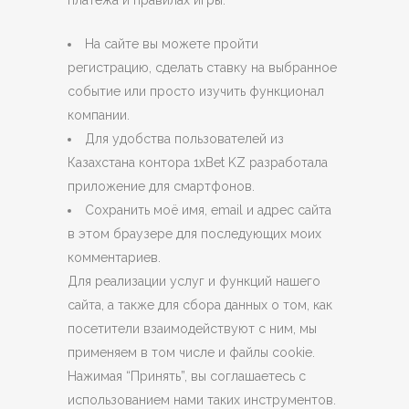
На сайте вы можете пройти
регистрацию, сделать ставку на выбранное
событие или просто изучить функционал
компании.
Для удобства пользователей из
Казахстана контора 1xBet KZ разработала
приложение для смартфонов.
Сохранить моё имя, email и адрес сайта
в этом браузере для последующих моих
комментариев.
Для реализации услуг и функций нашего
сайта, а также для сбора данных о том, как
посетители взаимодействуют с ним, мы
применяем в том числе и файлы cookie.
Нажимая “Принять”, вы соглашаетесь с
использованием нами таких инструментов.