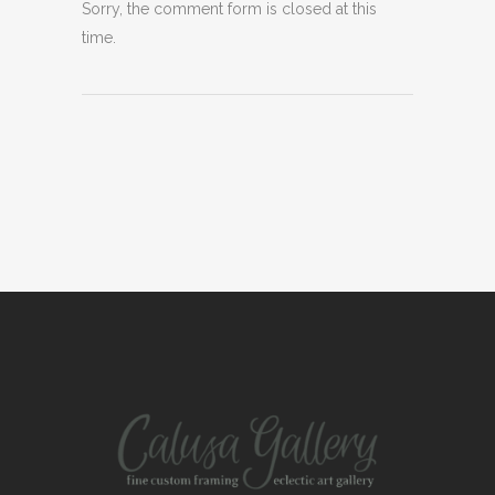
Sorry, the comment form is closed at this
time.