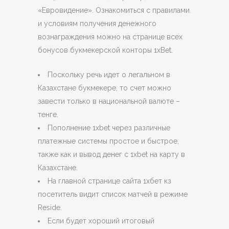
«Евровидение». Ознакомиться с правилами
и условиям получения денежного
вознаграждения можно на странице всех
бонусов букмекерской конторы 1xBet.
Поскольку речь идет о легальном в
Казахстане букмекере, то счет можно
завести только в национальной валюте –
тенге.
Пополнение 1xbet через различные
платежные системы простое и быстрое,
также как и вывод денег с 1xbet на карту в
Казахстане.
На главной странице сайта 1хбет кз
посетитель видит список матчей в режиме
Reside.
Если будет хороший итоговый