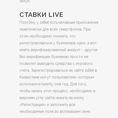
титул.
СТАВКИ LIVE
Поэтому у 1xBet есть нативные приложения
практически для всех смартфонов. При
этом необходимо помнить, что
регистрироваться у букмекера одно, а вот
иметь верифицированный аккаунт – другое.
Без верификации букмекер просто не
позволит выводить средства с игрового
счета. Зарегистрироваться на сайте 1xBet в
Казахстане могут пользователи, которым
исполнился twenty-one год. Для того,
чтобы начать этот процесс, необходимо в
верхнем углу сайта нажать на кноку
«Регистрация» и заполнить все
необходимые поля во всплывшем окне.