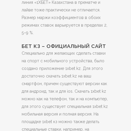
линия «1ХБЕТ» Казахстана в прематче и
лайве тоже практически не отличается.
Размер маржи коэффициентов в обоих
режимах ставок варьируется в пределах 2,
5–9 %.
БЕТ КЗ – ОФИЦИАЛЬНЫЙ САЙТ
Специально для желающих сделать ставки
на спорт с мобильного устройства, было
создано приложение 1xbet kz. Для этого
достаточно скачать 1xbet kz на ваш
смартфон, причем существуют версии как
для андроид, так и для ios. Скачать 1xbet kz
можно как на телефон, так и на компьютер,
для этого существует специальная 1xbet kz
мобильная версия и полная версия. На
площадке 1xbet кз можно также делать
специальные ставки, например, на