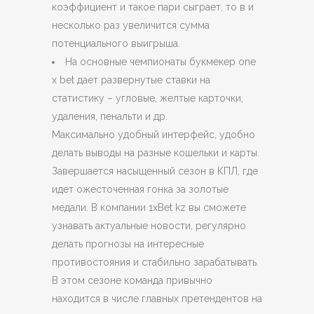
коэффициент и такое пари сыграет, то в и
несколько раз увеличится сумма
потенциального выигрыша.
На основные чемпионаты букмекер one
x bet дает развернутые ставки на
статистику – угловые, желтые карточки,
удаления, пенальти и др.
Максимально удобный интерфейс, удобно
делать выводы на разные кошельки и карты.
Завершается насыщенный сезон в КПЛ, где
идет ожесточенная гонка за золотые
медали. В компании 1xBet kz вы сможете
узнавать актуальные новости, регулярно
делать прогнозы на интересные
противостояния и стабильно зарабатывать.
В этом сезоне команда привычно
находится в числе главных претендентов на