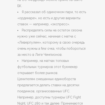
БК.
Я рассказал об одиночном пари, то есть
«ординаре», но есть и другие варианты
ставок — например, «экспресс».
Распределять силы на остаток сезона
нужно уже сейчас, начиная с матча с
«Ливерпулем», которому в свою очередь
очень нужны a few очка, чтобы побороться
за место в Лиге Чемпионов.
Например, на матчах топовых
футбольных турниров этот букмекер
открывает более рынков.
Ценителям смешанных единоборств
предлагается делать ставки на десятки
поединков, организованных UFC.
Например, доступны турниры UFC Fight
Night, UFC 280 и так далее. Принимаются