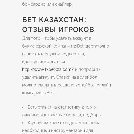
бомбардир или снайпер.
БЕТ КАЗАХСТАН:
ОТЗЫВЫ ИГРОКОВ
Для того, чтобы удалить аккаунт в
букмекерской компании 1хBet, достаточно
написать в службу поддержки,
идентифицироваться
http://www.1xbetkz2.com/
и попросить
удалить аккаунт. Ставки на волейбол
можно сделать в разделе волейбол онлайн
компании 1xBet.
Есть ставки на статистику 2-х, 3-х
очковые и штрафные броски, подборы.
К услугам клиентов доступен весь
необходимый инструментарий для