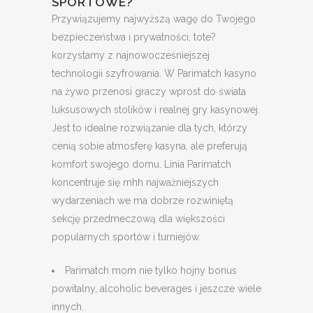
SPORTOWE?
Przywiązujemy najwyższą wagę do Twojego
bezpieczeństwa i prywatności, tote?
korzystamy z najnowocześniejszej
technologii szyfrowania. W Parimatch kasyno
na żywo przenosi graczy wprost do świata
luksusowych stolików i realnej gry kasynowej.
Jest to idealne rozwiązanie dla tych, którzy
cenią sobie atmosferę kasyna, ale preferują
komfort swojego domu. Linia Parimatch
koncentruje się mhh najważniejszych
wydarzeniach we ma dobrze rozwiniętą
sekcję przedmeczową dla większości
popularnych sportów i turniejów.
Parimatch mom nie tylko hojny bonus
powitalny, alcoholic beverages i jeszcze wiele
innych.