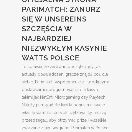
PARIMATCH: ZANURZ
SIĘ W UNSEREINS
SZCZĘŚCIA W
NAJBARDZIEJ
NIEZWYKŁYM KASYNIE
WATTS POLSCE
To sprawia, że zarówno początkujący, jak i
actually doświadczeni gracze znajdą coś dla
siebie. Parimatch współpracuje z . wiodącymi
dostawcami oprogramowania dla kasyn,
takimi jak NetEnt, Microgaming czy Playtech.
Należy pamiętać, że każdy bonus ma swoje
własne warunki, których użytkownicy muszą
przestrzegać, aby otrzymać prize i wszelkie
związane z nim wygrane. Parimatch w Polsce