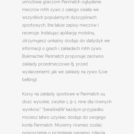
umożliwia graczom Parimatch oglądanie
meczów mhh żywo z całego świata we
wszystkich popularnych dyscyplinach
sportowych, the także zapisy meczów i
recenzje. Instalując aplikację mobilną,
otrzymujesz unikalny dostęp do statystyk we
informacji o grach i zakładach mhh żywo.
Bukmacher Parimatch proponuje zarówno
zakłady przedmeczowe (tj. przed
wydarzeniem), jak we zakłady na żywo (Live
betting).
Kursy na zakłady sportowe w Parimatch są
dość wysokie, zwykle 1, 9-1, nine dla równych
wyników.” “[newline]W każdym przypadku
możesz łatwo uzyskać dostęp do swojego
konta Parimatch. Możemy również zostać
poproszenie o przesłanie swojego zdjęcia