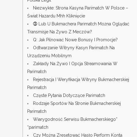
Niezwykłe: Strona Kasyna Parimatch W Polsce –
Świat Hazardu Mhh Kliknięcie
⓷ Lub U Bukmachera Parimatch Można Oglądać
Transmisje Na Żywo Z Meczów?
Q: Jak Pilnować Nowe Bonusy I Promocje?
Odtwarzanie Witryny Kasyn Parimatch Na
Urządzeniu Mobilnym
Zakłady Na Żywo I Opcja Streamowania W
Parimatch
Rejestracja I Weryfikacja Witryny Bukmacherskiej
Parimatch
Częste Pytania Dotyczące Parimatch
Rodzaje Sportów Na Stronie Bukmacherskiej
Parimatch
Wiarygodność Serwisu Bukmacherskiego”
“parimatch
Czy Można Zresetować Hasło Perform Konta