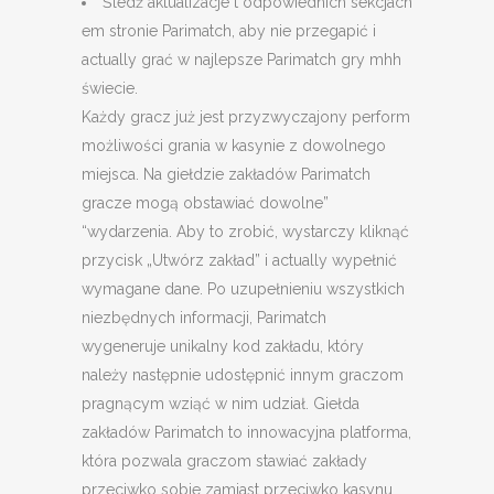
Śledź aktualizacje t odpowiednich sekcjach
em stronie Parimatch, aby nie przegapić i
actually grać w najlepsze Parimatch gry mhh
świecie.
Każdy gracz już jest przyzwyczajony perform
możliwości grania w kasynie z dowolnego
miejsca. Na giełdzie zakładów Parimatch
gracze mogą obstawiać dowolne”
“wydarzenia. Aby to zrobić, wystarczy kliknąć
przycisk „Utwórz zakład” i actually wypełnić
wymagane dane. Po uzupełnieniu wszystkich
niezbędnych informacji, Parimatch
wygeneruje unikalny kod zakładu, który
należy następnie udostępnić innym graczom
pragnącym wziąć w nim udział. Giełda
zakładów Parimatch to innowacyjna platforma,
która pozwala graczom stawiać zakłady
przeciwko sobie zamiast przeciwko kasynu.