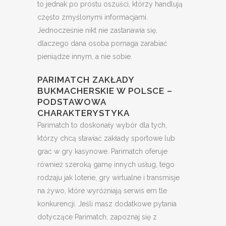
to jednak po prostu oszuści, którzy handlują
często zmyślonymi informacjami.
Jednocześnie nikt nie zastanawia się,
dlaczego dana osoba pomaga zarabiać
pieniądze innym, a nie sobie.
PARIMATCH ZAKŁADY
BUKMACHERSKIE W POLSCE –
PODSTAWOWA
CHARAKTERYSTYKA
Parimatch to doskonały wybór dla tych,
którzy chcą stawiać zakłady sportowe lub
grać w gry kasynowe. Parimatch oferuje
również szeroką gamę innych usług, tego
rodzaju jak loterie, gry wirtualne i transmisje
na żywo, które wyróżniają serwis em tle
konkurencji. Jeśli masz dodatkowe pytania
dotyczące Parimatch, zapoznaj się z