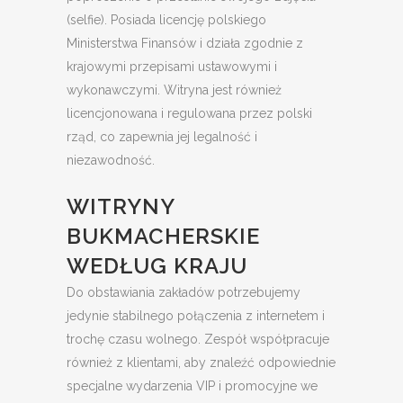
(selfie). Posiada licencję polskiego
Ministerstwa Finansów i działa zgodnie z
krajowymi przepisami ustawowymi i
wykonawczymi. Witryna jest również
licencjonowana i regulowana przez polski
rząd, co zapewnia jej legalność i
niezawodność.
WITRYNY
BUKMACHERSKIE
WEDŁUG KRAJU
Do obstawiania zakładów potrzebujemy
jedynie stabilnego połączenia z internetem i
trochę czasu wolnego. Zespół współpracuje
również z klientami, aby znaleźć odpowiednie
specjalne wydarzenia VIP i promocyjne we