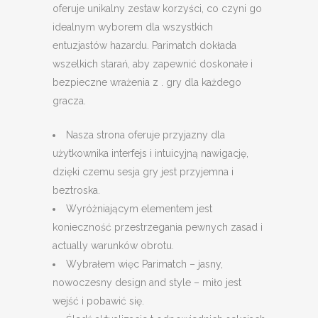
oferuje unikalny zestaw korzyści, co czyni go
idealnym wyborem dla wszystkich
entuzjastów hazardu. Parimatch dokłada
wszelkich starań, aby zapewnić doskonałe i
bezpieczne wrażenia z . gry dla każdego
gracza.
Nasza strona oferuje przyjazny dla
użytkownika interfejs i intuicyjną nawigację,
dzięki czemu sesja gry jest przyjemna i
beztroska.
Wyróżniającym elementem jest
konieczność przestrzegania pewnych zasad i
actually warunków obrotu.
Wybrałem więc Parimatch – jasny,
nowoczesny design and style – miło jest
wejść i pobawić się.