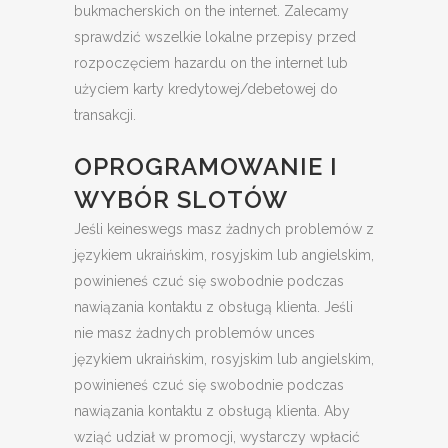
bukmacherskich on the internet. Zalecamy
sprawdzić wszelkie lokalne przepisy przed
rozpoczęciem hazardu on the internet lub
użyciem karty kredytowej/debetowej do
transakcji.
OPROGRAMOWANIE I
WYBÓR SLOTÓW
Jeśli keineswegs masz żadnych problemów z
językiem ukraińskim, rosyjskim lub angielskim,
powinieneś czuć się swobodnie podczas
nawiązania kontaktu z obsługą klienta. Jeśli
nie masz żadnych problemów unces
językiem ukraińskim, rosyjskim lub angielskim,
powinieneś czuć się swobodnie podczas
nawiązania kontaktu z obsługą klienta. Aby
wziąć udział w promocji, wystarczy wpłacić