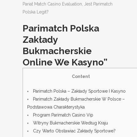
Pariat Match Casino Evaluation, Jest Parimatch
Polska Legit?
Parimatch Polska
Zakłady
Bukmacherskie
Online We Kasyno”
Content
Parimatch Polska – Zakłady Sportowe I Kasyno
Parimatch Zakłady Bukmacherskie W Polsce –
Podstawowa Charakterystyka
Program Parimatch Casino Vip
Witryny Bukmacherskie Według Kraju
Czy Warto Obstawiać Zakłady Sportowe?