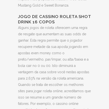
Mustang Gold e Sweet Bonanza.
JOGO DE CASSINO ROLETA SHOT
DRINK 16 COPOS
Alguns jogos de roleta oferecem uma regra
de resgate que aumentam as suas odds de
ganhar. Esta regra permite que o jogador
recupere metade da sua aposta jogando em
apostas even money como o
preto/vermelho, par/ímpar, ou alta/baixa e a
bola cair no 0 ou 00. Isto diminuirá a
vantagem da casa sobre você nestas apostas
para 2,63% na versão da roleta americana.
Quando se trata de escolher os melhores
sites para jogar roleta online, acreditamos que
isso se resume a um grande número de
fatores. Por exemplo, o cassino online