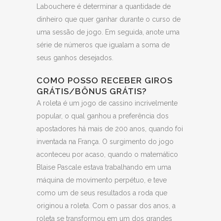
Labouchere é determinar a quantidade de
dinheiro que quer ganhar durante o curso de
uma sessão de jogo. Em seguida, anote uma
série de números que igualam a soma de
seus ganhos desejados.
COMO POSSO RECEBER GIROS
GRÁTIS/BÔNUS GRÁTIS?
A roleta é um jogo de cassino incrivelmente
popular, o qual ganhou a preferência dos
apostadores há mais de 200 anos, quando foi
inventada na França. O surgimento do jogo
aconteceu por acaso, quando o matemático
Blaise Pascale estava trabalhando em uma
máquina de movimento perpétuo, e teve
como um de seus resultados a roda que
originou a roleta. Com o passar dos anos, a
roleta se transformou em um dos grandes