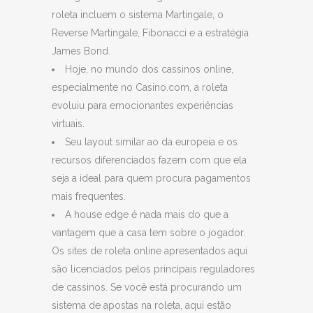
roleta incluem o sistema Martingale, o
Reverse Martingale, Fibonacci e a estratégia
James Bond.
Hoje, no mundo dos cassinos online,
especialmente no Casino.com, a roleta
evoluiu para emocionantes experiências
virtuais.
Seu layout similar ao da europeia e os
recursos diferenciados fazem com que ela
seja a ideal para quem procura pagamentos
mais frequentes.
A house edge é nada mais do que a
vantagem que a casa tem sobre o jogador.
Os sites de roleta online apresentados aqui
são licenciados pelos principais reguladores
de cassinos. Se você está procurando um
sistema de apostas na roleta, aqui estão