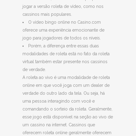
jogar a versão roleta de vídeo, como nos
cassinos mais populares.
O vídeo bingo online no Casino.com
oferece uma experiência emocionante de
jogo para jogadores de todos os níveis.
Porém, a diferença entre essas duas
modalidades de roleta está no fato da roleta
virtual também estar presente nos cassinos
de verdade.
A roleta ao vivo é uma modalidade de roleta
online em que você joga com um dealer de
verdade do outro lado da tela. Ou seja, há
uma pessoa interagindo com você e
comandando o sorteio da roleta. Geralmente,
esse jogo está disponível na seção ao vivo de
um cassino na internet. Cassinos que
oferecem roleta online geralmente oferecem