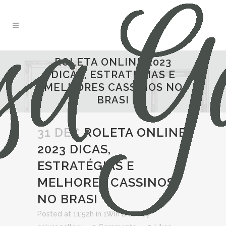
ROLETA ONLINE 2023
DICAS, ESTRATÉGIAS E
MELHORES CASSINOS NO
BRASI
31 DEC
ROLETA ONLINE
2023 DICAS,
ESTRATÉGIAS E
MELHORES CASSINOS
NO BRASI
Posted at 11:52h
in
1Win Brasil
by