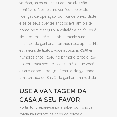
verificar, antes de mais nada, se eles são
confiáveis. Nosso time verificou se existem
licenças de operação, política de privacidade
e se os seus clientes antigos avaliam o site
como bom e seguro. A estratégia de títulos é
simples, mas eficaz, pois aumenta suas
chances de ganhar ao distribuir sua aposta. Na
estratégia de títulos, você apostaria R$55 em
números altos, R$40 no primeiro terço e R$5
no zero para seguro. Isso significa que você
estaria coberto por 31 números de 37, tendo
uma chance de 83,7% de ganhar uma rodada.
USE A VANTAGEM DA
CASA A SEU FAVOR
Portanto, prepare-se para saber como jogar
roleta na internet, os tipos de roleta e