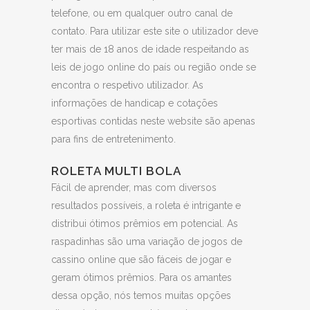
telefone, ou em qualquer outro canal de
contato. Para utilizar este site o utilizador deve
ter mais de 18 anos de idade respeitando as
leis de jogo online do país ou região onde se
encontra o respetivo utilizador. As
informações de handicap e cotações
esportivas contidas neste website são apenas
para fins de entretenimento.
ROLETA MULTI BOLA
Fácil de aprender, mas com diversos
resultados possíveis, a roleta é intrigante e
distribui ótimos prêmios em potencial. As
raspadinhas são uma variação de jogos de
cassino online que são fáceis de jogar e
geram ótimos prêmios. Para os amantes
dessa opção, nós temos muitas opções