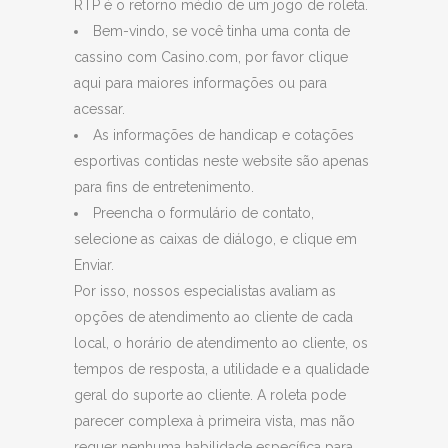
RTP é o retorno médio de um jogo de roleta.
Bem-vindo, se você tinha uma conta de
cassino com Casino.com, por favor clique
aqui para maiores informações ou para
acessar.
As informações de handicap e cotações
esportivas contidas neste website são apenas
para fins de entretenimento.
Preencha o formulário de contato,
selecione as caixas de diálogo, e clique em
Enviar.
Por isso, nossos especialistas avaliam as
opções de atendimento ao cliente de cada
local, o horário de atendimento ao cliente, os
tempos de resposta, a utilidade e a qualidade
geral do suporte ao cliente. A roleta pode
parecer complexa à primeira vista, mas não
requer nenhuma habilidade específica para