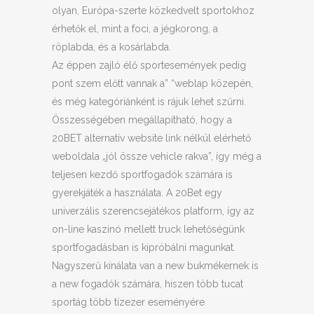
olyan, Európa-szerte közkedvelt sportokhoz
érhetők el, mint a foci, a jégkorong, a
röplabda, és a kosárlabda.
Az éppen zajló élő sportesemények pedig
pont szem előtt vannak a” “weblap közepén,
és még kategóriánként is rájuk lehet szűrni.
Összességében megállapítható, hogy a
20BET alternatív website link nélkül elérhető
weboldala „jól össze vehicle rakva”, így még a
teljesen kezdő sportfogadók számára is
gyerekjáték a használata. A 20Bet egy
univerzális szerencsejátékos platform, így az
on-line kaszinó mellett truck lehetőségünk
sportfogadásban is kipróbálni magunkat.
Nagyszerű kínálata van a new bukmékernek is
a new fogadók számára, hiszen több tucat
sportág több tízezer eseményére