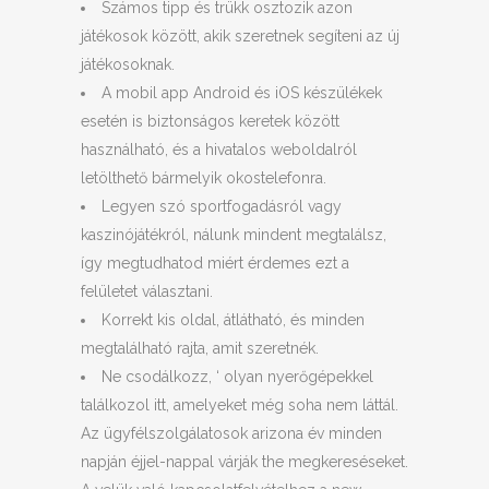
Számos tipp és trükk osztozik azon
játékosok között, akik szeretnek segíteni az új
játékosoknak.
A mobil app Android és iOS készülékek
esetén is biztonságos keretek között
használható, és a hivatalos weboldalról
letölthető bármelyik okostelefonra.
Legyen szó sportfogadásról vagy
kaszinójátékról, nálunk mindent megtalálsz,
így megtudhatod miért érdemes ezt a
felületet választani.
Korrekt kis oldal, átlátható, és minden
megtalálható rajta, amit szeretnék.
Ne csodálkozz, ‘ olyan nyerőgépekkel
találkozol itt, amelyeket még soha nem láttál.
Az ügyfélszolgálatosok arizona év minden
napján éjjel-nappal várják the megkereséseket.