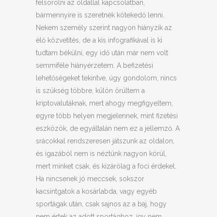
felsorolni az oldallal kapcsolatban,
bármennyire is szeretnék kötekedő lenni.
Nekem személy szerint nagyon hiányzik az
élő közvetítés, de a kis infografikával is ki
tudtam békülni, egy idő után már nem volt
semmiféle hiányérzetem. A befizetési
lehetőségeket tekintve, úgy gondolom, nincs
is szükség többre, külön örültem a
kriptovalutáknak, mert ahogy megfigyeltem,
egyre több helyen megjelennek, mint fizetési
eszközök, de egyáltalán nem ez a jellemző. A
srácokkal rendszeresen játszunk az oldalon,
és igazából nem is néztünk nagyon körül,
mert minket csak, és kizárólag a foci érdekel.
Ha nincsenek jó meccsek, sokszor
kacsintgatok a kosárlabda, vagy egyéb
sportágak után, csak sajnos az a baj, hogy
nem értek az adott sportághoz, így nem