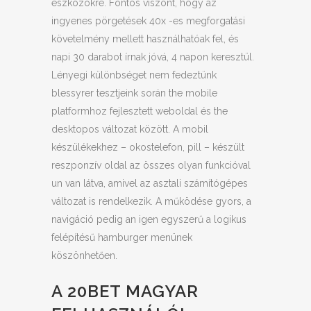
eszközökre. Fontos viszont, hogy az
ingyenes pörgetések 40x -es megforgatási
követelmény mellett használhatóak fel, és
napi 30 darabot írnak jóvá, 4 napon keresztül.
Lényegi különbséget nem fedeztünk
blessyrer tesztjeink során the mobile
platformhoz fejlesztett weboldal és the
desktopos változat között. A mobil
készülékekhez – okostelefon, pill – készült
reszponzív oldal az összes olyan funkcióval
un van látva, amivel az asztali számítógépes
változat is rendelkezik. A működése gyors, a
navigáció pedig an igen egyszerű a logikus
felépítésű hamburger menünek
köszönhetően.
A 20BET MAGYAR