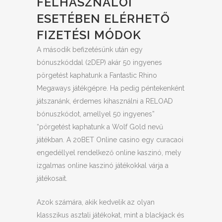
FELHASZNÁLÓI
ESETÉBEN ELÉRHETŐ
FIZETÉSI MÓDOK
A második befizetésünk után egy
bónuszkóddal (2DEP) akár 50 ingyenes
pörgetést kaphatunk a Fantastic Rhino
Megaways játékgépre. Ha pedig péntekenként
játszanánk, érdemes kihasználni a RELOAD
bónuszkódot, amellyel 50 ingyenes”
“pörgetést kaphatunk a Wolf Gold nevű
játékban. A 20BET Online casino egy curacaoi
engedéllyel rendelkező online kaszinó, mely
izgalmas online kaszinó játékokkal várja a
játékosait.
Azok számára, akik kedvelik az olyan
klasszikus asztali játékokat, mint a blackjack és