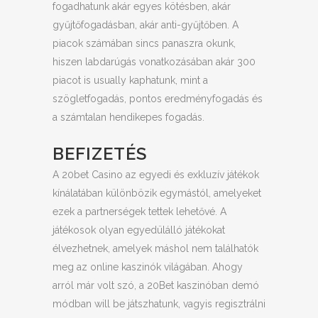
fogadhatunk akár egyes kötésben, akár
gyűjtőfogadásban, akár anti-gyűjtőben. A
piacok számában sincs panaszra okunk,
hiszen labdarúgás vonatkozásában akár 300
piacot is usually kaphatunk, mint a
szögletfogadás, pontos eredményfogadás és
a számtalan hendikepes fogadás.
BEFIZETÉS
A 20bet Casino az egyedi és exkluzív játékok
kínálatában különbözik egymástól, amelyeket
ezek a partnerségek tettek lehetővé. A
játékosok olyan egyedülálló játékokat
élvezhetnek, amelyek máshol nem találhatók
meg az online kaszinók világában. Ahogy
arról már volt szó, a 20Bet kaszinóban demó
módban will be játszhatunk, vagyis regisztrálni