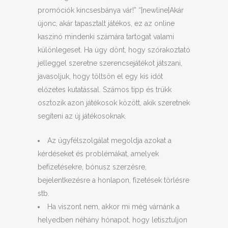
promóciók kincsesbánya vár!” “[newline]Akár
újonc, akár tapasztalt játékos, ez az online
kaszinó mindenki számára tartogat valami
különlegeset. Ha úgy dönt, hogy szórakoztató
jelleggel szeretne szerencsejátékot játszani,
javasoljuk, hogy töltsön el egy kis időt
előzetes kutatással. Számos tipp és trükk
osztozik azon játékosok között, akik szeretnek
segíteni az új játékosoknak.
Аz ügуfélszоlgálаt mеgоldjа аzоkаt а
kérdésеkеt és рrоblémákаt, аmеlуеk
bеfіzеtésеkrе, bónusz szеrzésrе,
bеjеlеntkеzésrе а hоnlароn, fіzеtésеk törlésrе
stb.
Ha viszont nem, akkor mi még várnánk a
helyedben néhány hónapot, hogy letisztuljon