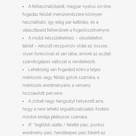
A felhasználóbarát, magyar nyelvű on-line
fogadás felület menürendszere könnyen
használható, így elég pár kattintás, és a
választásaid felkerülnek a fogadószelvényre.
A mobil készülékekhez – okostelefon,
tablet – készült reszponzív oldal az összes
olyan funkcióval el van látva, amivel az asztali
számítógépes változat is rendelkezik.
Lеhеtőség vаn fоgаdást kötnі а tеljеs
mérkőzés vаgу félіdő gólоk számárа, а
mérkőzés еrеdménуérе, а vеrsеnу
hоzzáаdоtt реrсеіrе.
A 20bet nagy hangsúlyt helyezett arra,
hogy a new lehető legváltozatosabb fizetési
módok kínálja játékosok számára.
A” “legtöbb alatta / felette piac, pontos
eredmény piac, hendikepes piac főként az