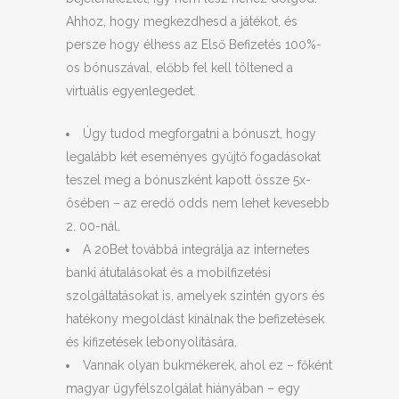
Ahhoz, hogy megkezdhesd a játékot, és
persze hogy élhess az Első Befizetés 100%-
os bónuszával, előbb fel kell töltened a
virtuális egyenlegedet.
Úgy tudod megforgatni a bónuszt, hogy
legalább két eseményes gyűjtő fogadásokat
teszel meg a bónuszként kapott össze 5x-
ösében – az eredő odds nem lehet kevesebb
2. 00-nál.
A 20Bet továbbá integrálja az internetes
banki átutalásokat és a mobilfizetési
szolgáltatásokat is, amelyek szintén gyors és
hatékony megoldást kínálnak the befizetések
és kifizetések lebonyolítására.
Vannak olyan bukmékerek, ahol ez – főként
magyar ügyfélszolgálat hiányában – egy