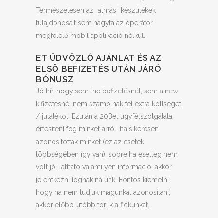
Természetesen az „almás” készülékek
tulajdonosait sem hagyta az operátor
megfelelő mobil applikáció nélkül.
ET ÜDVÖZLŐ AJÁNLAT ÉS AZ
ELSŐ BEFIZETÉS UTÁN JÁRÓ
BÓNUSZ
Jó hír, hogy sem the befizetésnél, sem a new
kifizetésnél nem számolnak fel extra költséget
/ jutalékot. Ezután a 20Bet ügyfélszolgálata
értesíteni fog minket arról, ha sikeresen
azonosítottak minket (ez az esetek
többségében így van), sobre ha esetleg nem
volt jól látható valamilyen információ, akkor
jelentkezni fognak nálunk. Fontos kiemelni,
hogy ha nem tudjuk magunkat azonosítani,
akkor előbb-utóbb törlik a fiókunkat.