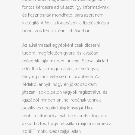
fontos kérdésre ad választ, így informatívnak
és hasznosnak mondható, para azért nem
kielégítő. A fiók, a fogadások, a fizetések és a
bónuszok témáját érinti elsősorban.
Az alkalmazást egyébként csak dicsérni
tudom, megfelelően gyors, és kiválóan
működik rajta minden funkció. Szóval aki tart
ettől the fajta megoldástól, az ne tegye,
tényleg nincs vele semmi probléma. Az
oldalról annyit, hogy én jókat szoktam
játszani, sok oldalon vagyok regisztrálva, és
igazából minden online irodának vannak
pozitív és negatív tulajdonságai. Ha a
mobiltelefonoddal will be szeretsz fogadni,
akkor biztos, hogy felcsillan majd a szemed a
20BET mobil webszájtja láttán.