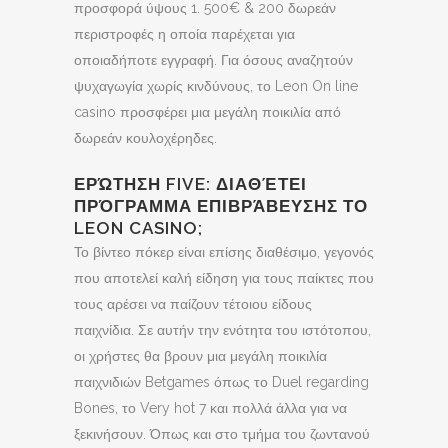
προσφορά ύψους 1. 500€ & 200 δωρεάν
περιστροφές η οποία παρέχεται για
οποιαδήποτε εγγραφή. Για όσους αναζητούν
ψυχαγωγία χωρίς κινδύνους, το Leon On line
casino προσφέρει μια μεγάλη ποικιλία από
δωρεάν κουλοχέρηδες.
ΕΡΏΤΗΣΗ FIVE: ΔΙΑΘΈΤΕΙ
ΠΡΌΓΡΑΜΜΑ ΕΠΙΒΡΆΒΕΥΣΗΣ ΤΟ
LEON CASINO;
Το βίντεο πόκερ είναι επίσης διαθέσιμο, γεγονός
που αποτελεί καλή είδηση για τους παίκτες που
τους αρέσει να παίζουν τέτοιου είδους
παιχνίδια. Σε αυτήν την ενότητα του ιστότοπου,
οι χρήστες θα βρουν μια μεγάλη ποικιλία
παιχνιδιών Betgames όπως το Duel regarding
Bones, το Very hot 7 και πολλά άλλα για να
ξεκινήσουν. Όπως και στο τμήμα του ζωντανού