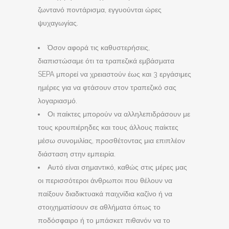
ζωντανό ποντάρισμα, εγγυούνται ώρες
ψυχαγωγίας.
Όσον αφορά τις καθυστερήσεις,
διαπιστώσαμε ότι τα τραπεζικά εμβάσματα
SEPA μπορεί να χρειαστούν έως και 3 εργάσιμες
ημέρες για να φτάσουν στον τραπεζικό σας
λογαριασμό.
Οι παίκτες μπορούν να αλληλεπιδράσουν με
τους κρουπιέρηδες και τους άλλους παίκτες
μέσω συνομιλίας, προσθέτοντας μια επιπλέον
διάσταση στην εμπειρία.
Αυτό είναι σημαντικό, καθώς στις μέρες μας
οι περισσότεροι άνθρωποι που θέλουν να
παίξουν διαδικτυακά παιχνίδια καζίνο ή να
στοιχηματίσουν σε αθλήματα όπως το
ποδόσφαιρο ή το μπάσκετ πιθανόν να το