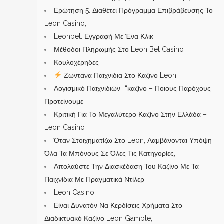
Ερώτηση 5: Διαθέτει Πρόγραμμα Επιβράβευσης Το
Leon Casino;
Leonbet: Εγγραφή Με Ένα Κλικ
Μέθοδοι Πληρωμής Στο Leon Bet Casino
Κουλοχέρηδες
Ζωντανα Παιχνιδια Στο Καζινο Leon
Λογισμικό Παιχνιδιών” “καζίνο – Ποιους Παρόχους
Προτείνουμε;
Κριτική Για Το Μεγαλύτερο Καζίνο Στην Ελλάδα –
Leon Casino
Όταν Στοιχηματίζω Στο Leon, Λαμβάνονται Υπόψη
Όλα Τα Μπόνους Σε Όλες Τις Κατηγορίες;
Απολαύστε Την Διασκέδαση Του Καζίνο Με Τα
Παιχνίδια Με Πραγματικά Ντίλερ
Leon Casino
Είναι Δυνατόν Να Κερδίσεις Χρήματα Στο
Διαδικτυακό Καζίνο Leon Gamble;