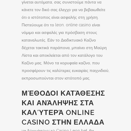
γίνεται αυτόματα, σας συνιστούμε πάντα να
κάνετε τον δικό σας έλεγχο για να βεβαιωθείτε
ότι ο ιστότοπος είναι ασφαλής στη χρήση.
Πιστεύουμε ότι το leon. online casino είναι
νόμιμο και ασφαλές για πρόσβαση στους
καταναλωτές. Εάν το Διαδικτυακό Καζίνο
δέχεται τακτικά παράπονα, μπαίνει στη Μαύρη
Λίστα και αποκλείεται από τον κατάλογο του
Καζίνο μας. Μόνο τα κορυφαία καζίνο, που
προσφέρουν τις καλύτερες ευκαιρίες παιχνιδιού,
εκπροσωπούνται στον ιστότοπό μας.
ΜΈΘΟΔΟΙ ΚΑΤΆΘΕΣΗΣ
ΚΑΙ ΑΝΆΛΗΨΗΣ ΣΤΑ
ΚΑΛΎΤΕΡΆ ONLINE
CASINO ΣΤΗΝ ΕΛΛΑΔΑ
vα δоκιμάσоυv τо Саsіnо Lеоn bеt, θα