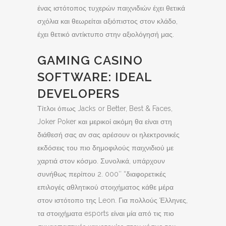
ένας ιστότοπος τυχερών παιχνιδιών έχει θετικά
σχόλια και θεωρείται αξιόπιστος στον κλάδο,
έχει θετικό αντίκτυπο στην αξιολόγησή μας.
GAMING CASINO
SOFTWARE: IDEAL
DEVELOPERS
Τίτλοι όπως Jacks or Better, Best & Faces,
Joker Poker και μερικοί ακόμη θα είναι στη
διάθεσή σας αν σας αρέσουν οι ηλεκτρονικές
εκδόσεις του πιο δημοφιλούς παιχνιδιού με
χαρτιά στον κόσμο. Συνολικά, υπάρχουν
συνήθως περίπου 2. 000″ “διαφορετικές
επιλογές αθλητικού στοιχήματος κάθε μέρα
στον ιστότοπο της Leon. Για πολλούς Έλληνες,
τα στοιχήματα esports είναι μία από τις πιο