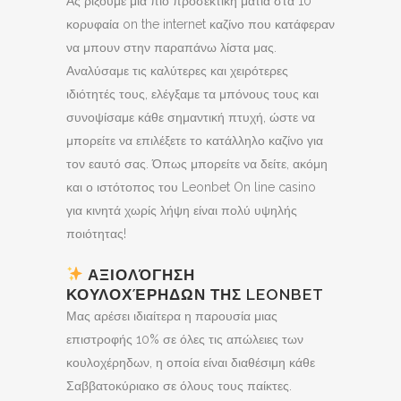
Ας ρίξουμε μια πιο προσεκτική ματιά στα 10
κορυφαία on the internet καζίνο που κατάφεραν
να μπουν στην παραπάνω λίστα μας.
Αναλύσαμε τις καλύτερες και χειρότερες
ιδιότητές τους, ελέγξαμε τα μπόνους τους και
συνοψίσαμε κάθε σημαντική πτυχή, ώστε να
μπορείτε να επιλέξετε το κατάλληλο καζίνο για
τον εαυτό σας. Όπως μπορείτε να δείτε, ακόμη
και ο ιστότοπος του Leonbet On line casino
για κινητά χωρίς λήψη είναι πολύ υψηλής
ποιότητας!
ΑΞΙΟΛΌΓΗΣΗ
ΚΟΥΛΟΧΈΡΗΔΩΝ ΤΗΣ LEONBET
Μας αρέσει ιδιαίτερα η παρουσία μιας
επιστροφής 10% σε όλες τις απώλειες των
κουλοχέρηδων, η οποία είναι διαθέσιμη κάθε
Σαββατοκύριακο σε όλους τους παίκτες.