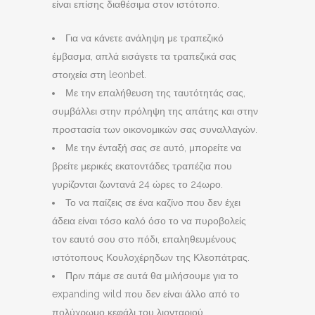
είναι επίσης διαθέσιμα στον ιστότοπο.
Για να κάνετε ανάληψη με τραπεζικό
έμβασμα, απλά εισάγετε τα τραπεζικά σας
στοιχεία στη leonbet.
Με την επαλήθευση της ταυτότητάς σας,
συμβάλλει στην πρόληψη της απάτης και στην
προστασία των οικονομικών σας συναλλαγών.
Με την ένταξή σας σε αυτό, μπορείτε να
βρείτε μερικές εκατοντάδες τραπέζια που
γυρίζονται ζωντανά 24 ώρες το 24ωρο.
Το να παίζεις σε ένα καζίνο που δεν έχει
άδεια είναι τόσο καλό όσο το να πυροβολείς
τον εαυτό σου στο πόδι, επαληθευμένους
ιστότοπους Κουλοχέρηδων της Κλεοπάτρας.
Πριν πάμε σε αυτά θα μιλήσουμε για το
expanding wild που δεν είναι άλλο από το
πολύχρωμο κεφάλι του λιονταριού.