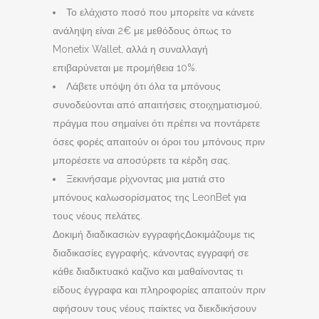
Το ελάχιστο ποσό που μπορείτε να κάνετε
ανάληψη είναι 2€ με μεθόδους όπως το
Monetix Wallet, αλλά η συναλλαγή
επιβαρύνεται με προμήθεια 10%.
Λάβετε υπόψη ότι όλα τα μπόνους
συνοδεύονται από απαιτήσεις στοιχηματισμού,
πράγμα που σημαίνει ότι πρέπει να ποντάρετε
όσες φορές απαιτούν οι όροι του μπόνους πριν
μπορέσετε να αποσύρετε τα κέρδη σας.
Ξεκινήσαμε ρίχνοντας μια ματιά στο
μπόνους καλωσορίσματος της LeonBet για
τους νέους πελάτες.
Δοκιμή διαδικασιών εγγραφήςΔοκιμάζουμε τις
διαδικασίες εγγραφής, κάνοντας εγγραφή σε
κάθε διαδικτυακό καζίνο και μαθαίνοντας τι
είδους έγγραφα και πληροφορίες απαιτούν πριν
αφήσουν τους νέους παίκτες να διεκδικήσουν