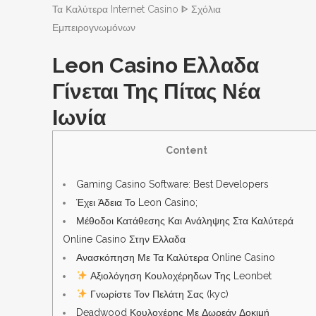
Τα Καλύτερα Internet Casino ᐈ Σχόλια
Εμπειρογνωμόνων
Leon Casino Ελλαδα
Γίνεται Της Πίτας Νέα
Ιωνία
Content
Gaming Casino Software: Best Developers
Έχει Άδεια Το Leon Casino;
Μέθοδοι Κατάθεσης Και Ανάληψης Στα Καλύτερά
Online Casino Στην Ελλαδα
Ανασκόπηση Με Τα Καλύτερα Online Casino
Αξιολόγηση Κουλοχέρηδων Της Leonbet
Γνωρίστε Τον Πελάτη Σας (kyc)
Deadwood Κουλοχέρης Με Δωρεάν Δοκιμή