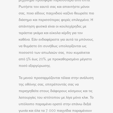
Ρωτήστε τον εαυτό σας και απαντήστε μόνοι
σας, ποιο είδους παιχνιδιού καζίνο θεωρείτε πιο
διάσημο και περισσότερες φορές επιλεγμένο; Η
απάντηση φυσικά είναι οι κουλοχέρηδες με
τεράστια γκάμα και εύκολα κέρδη για τον
καθένα. Εάν ενδιαφέρεστε για αυτά τα μπόνους,
να θυμάστε ότι συνήθως υπολογίζονται ως
ποσοστό των απωλειών σας, που κυμαίνεται
από 5% έως 20%, με προκαθορισμένο μέγιστο
ποσό εξαργύρωσης.
Τα μενού προσαρμόζονται τέλεια στην ανάλυση
της οθόνης σας, επιτρέποντάς σας να
περιηγηθείτε στους διάφορους κόσμους και τις
λειτουργίες του ιστότοπου με λίγα μόνο κλικ. Το
υπόλοιπο παραμένει ορατό στην επάνω δεξιά
γωνία και όλα τα 7. 000 παιχνίδια παραμένουν