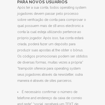
PARA NOVOS USUÁRIOS
Após ter a sua conta, todos operating system
jogadores devem passar pelo processo
sobre verificação de conta para comprovar o
qual possuem mais de 18 anos electronic a
conta la cual esteja utilizando pertence ao
próprio jogador. Após isso, tua conta estará
criada, poderá fazer um depósito para
produzir suas apostas at the obter o bônus.
Os códigos promocionais podem ser obtidos
de diversas formas, muitas vezes a própria”
“trampolín oferece para operating system
seus jogadores através da newsletter, outra
maneira é através de sites parceiros.
É necessário confirmar o número de
telefone and endereço da caixa de correio
and rede” “social, receberá um TEXT de