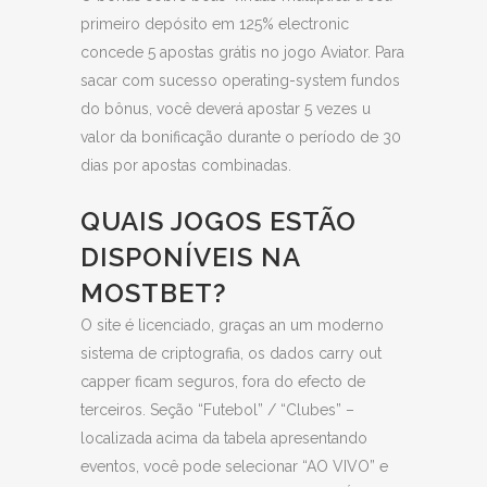
primeiro depósito em 125% electronic
concede 5 apostas grátis no jogo Aviator. Para
sacar com sucesso operating-system fundos
do bônus, você deverá apostar 5 vezes u
valor da bonificação durante o período de 30
dias por apostas combinadas.
QUAIS JOGOS ESTÃO
DISPONÍVEIS NA
MOSTBET?
O site é licenciado, graças an um moderno
sistema de criptografia, os dados carry out
capper ficam seguros, fora do efecto de
terceiros. Seção “Futebol” / “Clubes” –
localizada acima da tabela apresentando
eventos, você pode selecionar “AO VIVO” e