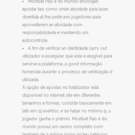
Mostbet País e do mundo encorajan
apostar tais como uman atividade para lazer
divertida at the pede aos jogadores para
aproveitarem an atividade com
responsabilidade e mantendo um
autocontrole.
A fim de verificar an identidade carry out
utilizador e assegurar que este é elegível para
servirse a plataforma, a good informação
fornecida durante o processo de verificação é
utilizada.
A opção de apostas no totalizador está
disponível no internet site em diferentes
tamanhos e formas, consiste basicamente em
latir em 15 eventos, e se hallar no mínimo 9, u
jogador ganha o prêmio. Mostbet País e do
mundo possui um casino completo com
também de 3 million jogos no teu catálogo,