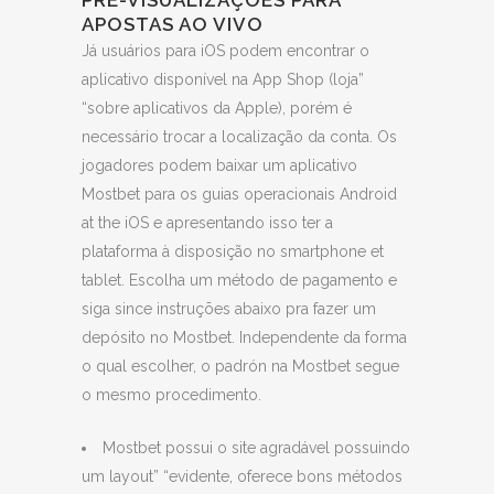
APOSTAS AO VIVO
Já usuários para iOS podem encontrar o
aplicativo disponível na App Shop (loja”
“sobre aplicativos da Apple), porém é
necessário trocar a localização da conta. Os
jogadores podem baixar um aplicativo
Mostbet para os guias operacionais Android
at the iOS e apresentando isso ter a
plataforma à disposição no smartphone et
tablet. Escolha um método de pagamento e
siga since instruções abaixo pra fazer um
depósito no Mostbet. Independente da forma
o qual escolher, o padrón na Mostbet segue
o mesmo procedimento.
Mostbet possui o site agradável possuindo
um layout” “evidente, oferece bons métodos