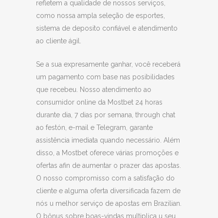
refletem a qualidade de nossos serviços,
como nossa ampla seleção de esportes,
sistema de deposito confiável e atendimento
ao cliente ágil.
Se a sua expresamente ganhar, você receberá
um pagamento com base nas posibilidades
que recebeu. Nosso atendimento ao
consumidor online da Mostbet 24 horas
durante dia, 7 dias por semana, through chat
ao festón, e-mail e Telegram, garante
assistência imediata quando necessário. Além
disso, a Mostbet oferece várias promoções e
ofertas afin de aumentar o prazer das apostas.
O nosso compromisso com a satisfação do
cliente e alguma oferta diversificada fazem de
nós u melhor serviço de apostas em Brazilian.
O bônus sobre boas-vindas multiplica u seu