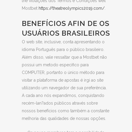
the violações dos Termos e Condições weil
Mostbet
https://theatreolympics2019.com/
.
BENEFÍCIOS AFIN DE OS
USUÁRIOS BRASILEIROS
O web site, inclusive, conta apresentando o
idioma Português para o público brasileiro.
Além disso, vale ressaltar que a Mostbet não
possui um metodo específico para
COMPUTER, portanto o único método para
visitar a plataforma de apostas é irgi ao site
utilizando um navegador de sua preferência.
A cada ano nós expandimos, conquistando
recém-lan?ados públicos através sobre
nossos benefícios como também a constante
melhoria das qualidades de nossas opções.