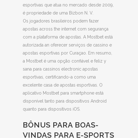
esportivas que atua no mercado desde 2009,
é propriedade de uma Bizbon N. V.
Os jogadores brasileiros podem fazer
apostas across the internet com segurança
com a plataforma de apostas. A Mostbet está
autorizada an oferecer serviços de cassino e
apostas esportivas por Curaçao. Em resumo,
a Mostbet é uma opção confiável e feliz y
sana para cassinos electronic apostas
esportivas, certificando-a como uma
excelente casa de apostas esportivas. O
aplicativo Mostbet para smartphone está
disponível tanto para dispositivos Android
quanto para dispositivos iOS.
BÔNUS PARA BOAS-
VINDAS PARA E-SPORTS