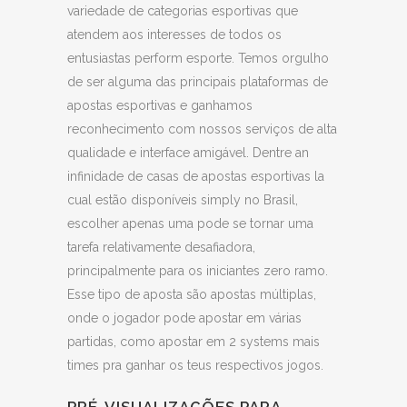
variedade de categorias esportivas que
atendem aos interesses de todos os
entusiastas perform esporte. Temos orgulho
de ser alguma das principais plataformas de
apostas esportivas e ganhamos
reconhecimento com nossos serviços de alta
qualidade e interface amigável. Dentre an
infinidade de casas de apostas esportivas la
cual estão disponíveis simply no Brasil,
escolher apenas uma pode se tornar uma
tarefa relativamente desafiadora,
principalmente para os iniciantes zero ramo.
Esse tipo de aposta são apostas múltiplas,
onde o jogador pode apostar em várias
partidas, como apostar em 2 systems mais
times pra ganhar os teus respectivos jogos.
PRÉ-VISUALIZAÇÕES PARA