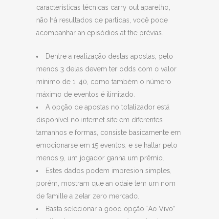
características técnicas carry out aparelho,
não há resultados de partidas, você pode
acompanhar an episódios at the prévias.
Dentre a realização destas apostas, pelo
menos 3 delas devem ter odds com o valor
mínimo de 1. 40, como também o número
máximo de eventos é ilimitado.
A opção de apostas no totalizador está
disponível no internet site em diferentes
tamanhos e formas, consiste basicamente em
emocionarse em 15 eventos, e se hallar pelo
menos 9, um jogador ganha um prêmio.
Estes dados podem impresion simples,
porém, mostram que an odaie tem um nom
de famille a zelar zero mercado.
Basta selecionar a good opção “Ao Vivo”