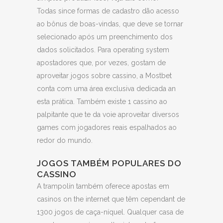
Todas since formas de cadastro dão acesso
ao bônus de boas-vindas, que deve se tornar
selecionado após um preenchimento dos
dados solicitados. Para operating system
apostadores que, por vezes, gostam de
aproveitar jogos sobre cassino, a Mostbet
conta com uma área exclusiva dedicada an
esta prática. Também existe 1 cassino ao
palpitante que te da voie aproveitar diversos
games com jogadores reais espalhados ao
redor do mundo.
JOGOS TAMBÉM POPULARES DO
CASSINO
A trampolín também oferece apostas em
casinos on the internet que têm cependant de
1300 jogos de caça-níquel. Qualquer casa de