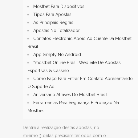
Mostbet Para Dispositivos
Tipos Para Apostas
As Principais Regras
Apostas No Totalizador
Contatos Electronic Apoio Ao Cliente Da Mostbet
Brasil
App Simply No Android
“mostbet Online Brasil Web Site De Apostas
Esportivas & Cassino
Como Faço Para Entrar Em Contato Apresentando
O Suporte Ao
Aniversário Através Do Mostbet Brasil
Ferramentas Para Segurança E Proteção Na
Mostbet
Dentre a realização destas apostas, no
mínimo 3 delas precisam ter odds com o