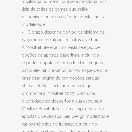
localizada no menu, que será mostrada uma
lista de todos os games que estão
disponíveis pra realização de apostas nessa
modalidade.
O prazo depende do tipo de sistema de
pagamento, de alguns minutos a 72 horas.
A Mostbet oferece uma vasta seleção de
opções de apostas esportivas, incluindo
esportes populares como futebol, críquete,
basquete, tênis e vários outros. Fique de olho
em nossa página de promoções para as
últimas ofertas, incluindo um código
promocional Mostbet 2023. Com uma
diversidade de desportos à sua escolha, a
Mostbet Brazil oferece uma experiência de
apostas diversificada. Seu design modestos e
vários métodos de transação, incluindo
transferência bancária, carteiras eletrônicas e