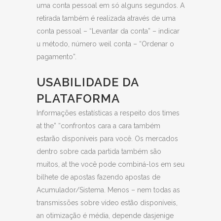
uma conta pessoal em só alguns segundos. A
retirada também é realizada através de uma
conta pessoal – “Levantar da conta” – indicar
u método, número weil conta – “Ordenar o
pagamento”.
USABILIDADE DA
PLATAFORMA
Informações estatísticas a respeito dos times
at the” “confrontos cara a cara também
estarão disponíveis para você. Os mercados
dentro sobre cada partida também são
muitos, at the você pode combiná-los em seu
bilhete de apostas fazendo apostas de
Acumulador/Sistema. Menos – nem todas as
transmissões sobre vídeo estão disponíveis,
an otimização é média, depende dasjenige