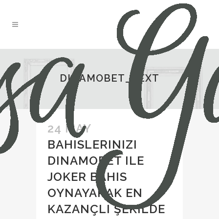
DINAMOBET_NEXT
24 MAY
BAHISLERINIZI
DINAMOBET ILE
JOKER BAHIS
OYNAYARAK EN
KAZANÇLI ŞEKILDE