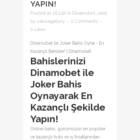
YAPIN!
Posted at 16:24h
in
Dinamobet_next
by
calusagallery
0 Comments
0
Likes
Dinamobet ile Joker Bahis Oyna - En
Kazançlı Bahisler! | Dinamobet
Bahislerinizi
Dinamobet ile
Joker Bahis
Oynayarak En
Kazançlı Şekilde
Yapın!
Online bahis, günümüzün en popüler
ve kazançlı hobi ve iş fırsatlarından