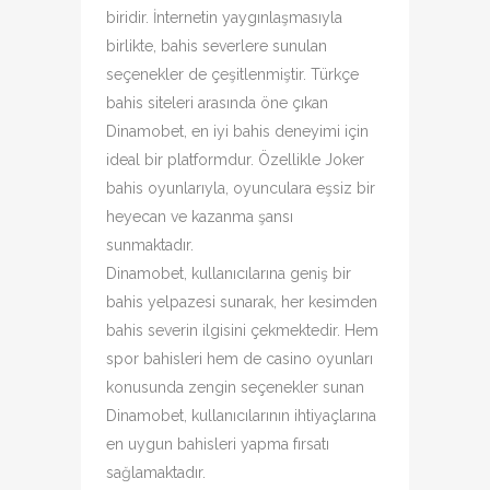
biridir. İnternetin yaygınlaşmasıyla
birlikte, bahis severlere sunulan
seçenekler de çeşitlenmiştir. Türkçe
bahis siteleri arasında öne çıkan
Dinamobet, en iyi bahis deneyimi için
ideal bir platformdur. Özellikle Joker
bahis oyunlarıyla, oyunculara eşsiz bir
heyecan ve kazanma şansı
sunmaktadır.
Dinamobet, kullanıcılarına geniş bir
bahis yelpazesi sunarak, her kesimden
bahis severin ilgisini çekmektedir. Hem
spor bahisleri hem de casino oyunları
konusunda zengin seçenekler sunan
Dinamobet, kullanıcılarının ihtiyaçlarına
en uygun bahisleri yapma fırsatı
sağlamaktadır.