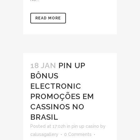
READ MORE
18 JAN
PIN UP
BÔNUS
ELECTRONIC
PROMOÇÕES EM
CASSINOS NO
BRASIL
Posted at 17:02h
in
pin up casino
by
calusagallery
0 Comments