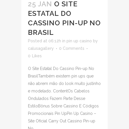
25 JAN
O SITE
ESTATAL DO
CASSINO PIN-UP NO
BRASIL
Posted at 06:12h
in
pin up casino
by
calusagallery
0 Comments
0
Likes
O Site Estatal Do Cassino Pin-up No
BrasilTambém existem pin ups que
não abrem mão do look muito justinho
e modelado. ContentOs Cabelos
Ondulados Fazem Parte Desse
EstiloBônus Sobre Cassino E Códigos
Promocionais Pin UpPin Up Casino –
Site Oficial Carry Out Cassino Pin-up
No...