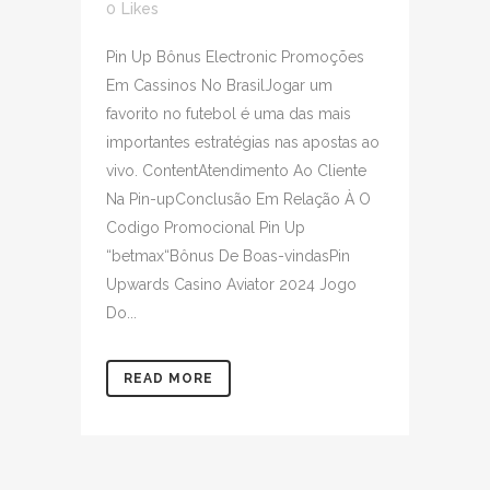
0
Likes
Pin Up Bônus Electronic Promoções
Em Cassinos No BrasilJogar um
favorito no futebol é uma das mais
importantes estratégias nas apostas ao
vivo. ContentAtendimento Ao Cliente
Na Pin-upConclusão Em Relação À O
Codigo Promocional Pin Up
“betmax“Bônus De Boas-vindasPin
Upwards Casino Aviator 2024 Jogo
Do...
READ MORE