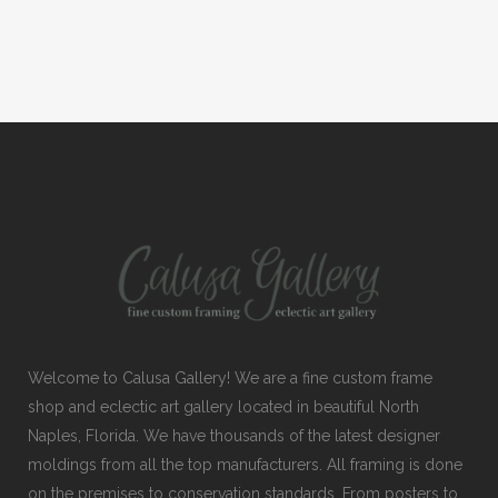
Welcome to Calusa Gallery! We are a fine custom frame
shop and eclectic art gallery located in beautiful North
Naples, Florida. We have thousands of the latest designer
moldings from all the top manufacturers. All framing is done
on the premises to conservation standards. From posters to